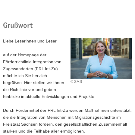
a
v
i
Grußwort
g
a
Liebe Leserinnen und Leser,
t
i
auf der Homepage der
o
Förderrichtlinie Integration von
n
Zugewanderten (FRL Int-Zu)
möchte ich Sie herzlich
© SMS
begrüßen. Hier stellen wir Ihnen
die Richtlinie vor und geben
Einblicke in aktuelle Entwicklungen und Projekte.
Durch Fördermittel der FRL Int-Zu werden Maßnahmen unterstützt,
die die Integration von Menschen mit Migrationsgeschichte im
Freistaat Sachsen fördern, den gesellschaftlichen Zusammenhalt
stärken und die Teilhabe aller ermöglichen.